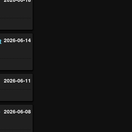
t
2026-06-14
2026-06-11
y
2026-06-08