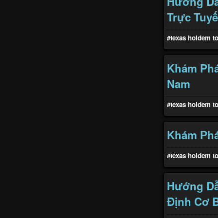
Hướng Dẫ
Trực Tuyế
#texas holdem t
Khám Phá 
Nam
#texas holdem t
Khám Phá
#texas holdem t
Hướng Dẫ
Định Cơ 