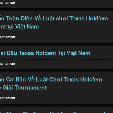
ournament
 Toàn Diện Về Luật chơi Texas Hold'em
t tại Việt Nam
ournament
iải Đấu Texas Holdem Tại Việt Nam
ournament
n Cơ Bản Về Luật Chơi Texas Hold'em
 Giải Tournament
ournament