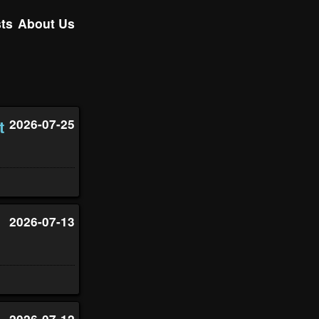
ts
About Us
t
2026-07-25
2026-07-13
2026-07-12