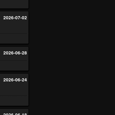
2026-07-02
2026-06-28
2026-06-24
2026-06-18