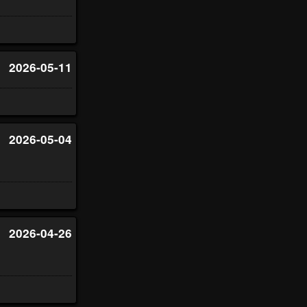
2026-05-11
2026-05-04
2026-04-26