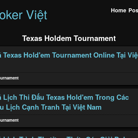
oker Việt
Home
Pos
Texas Holdem Tournament
Texas Hold'em Tournament Online Tại Việ
ournament
Lịch Thi Đấu Texas Hold'em Trong Các
 Lịch Cạnh Tranh Tại Việt Nam
ournament