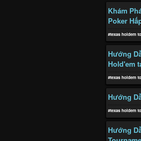
Khám Phá 
Poker Hấp
#texas holdem t
Hướng Dẫ
Hold'em t
#texas holdem t
Hướng Dẫn
#texas holdem t
Hướng Dẫ
Tournamen