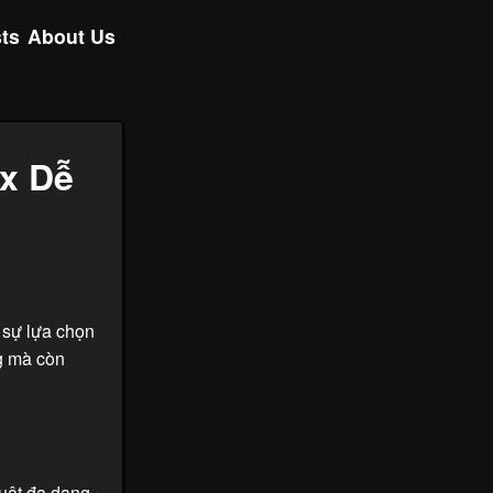
ts
About Us
x Dễ
 sự lựa chọn
ng mà còn
uật đa dạng.