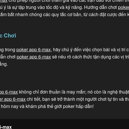
ú ý là sự tập trung vào tốc độ và kỹ năng. Hướng dẫn chơi
poke
nắm bắt nhanh chóng các quy tắc cơ bản, từ cách đặt cược đến 
c Chơi
ng trong
poker app 6-max
, hãy chú ý đến việc chọn bài và vị trí 
dẫn chơi
poker app 6-max
sẽ nêu rõ cách thức tận dụng các vị trí
ắng.
pp 6-max
không chỉ đơn thuần là may mắn; nó còn là nghệ thuậ
er app 6-max
chi tiết, bạn sẽ trở thành một người chơi tự tin và 
 hôm nay và khám phá thế giới poker hấp dẫn!
6-max