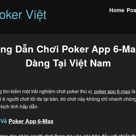
oker Việt
Home
Pos
ng Dẫn Chơi Poker App 6-Ma
Dàng Tại Việt Nam
tìm kiếm một trải nghiệm chơi poker thú vị,
poker app 6-max
là
 6 người chơi tối đa tại bàn, trò chơi này không chỉ nhanh chó
kịch tính hấp dẫn.
 Về
Poker App 6-Max
-max
cho phép người chơi tham gia vào các trận đấu với chiến th