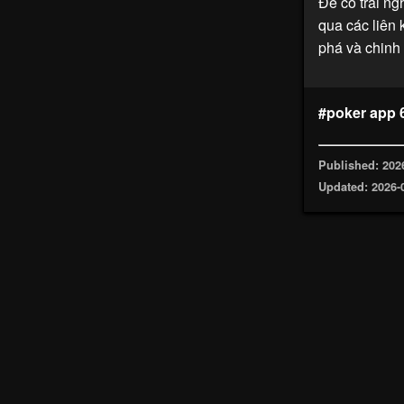
Để có trải ng
qua các liên 
phá và chinh 
#poker app 
Published: 202
Updated: 2026-