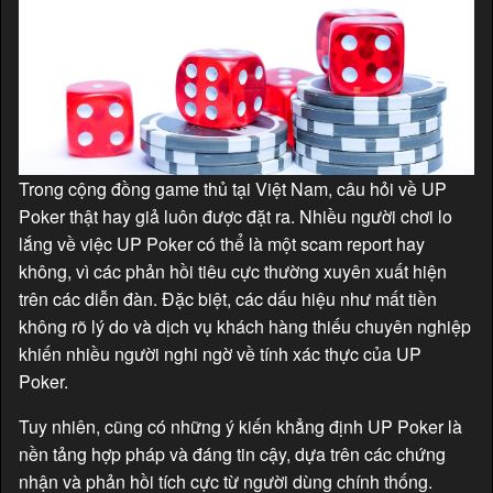
Trong cộng đồng game thủ tại Việt Nam, câu hỏi về UP
Poker thật hay giả luôn được đặt ra. Nhiều người chơi lo
lắng về việc UP Poker có thể là một scam report hay
không, vì các phản hồi tiêu cực thường xuyên xuất hiện
trên các diễn đàn. Đặc biệt, các dấu hiệu như mất tiền
không rõ lý do và dịch vụ khách hàng thiếu chuyên nghiệp
khiến nhiều người nghi ngờ về tính xác thực của UP
Poker.
Tuy nhiên, cũng có những ý kiến khẳng định UP Poker là
nền tảng hợp pháp và đáng tin cậy, dựa trên các chứng
nhận và phản hồi tích cực từ người dùng chính thống.