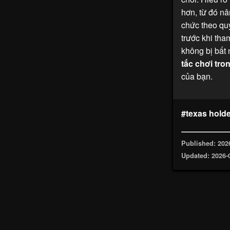
hơn, từ đó nâ
chức theo quy
trước khi tha
không bị bất
tắc chơi tro
của bạn.
#texas hold
Published: 202
Updated: 2026-