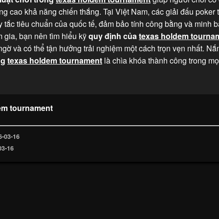
ng cao khả năng chiến thắng. Tại Việt Nam, các giải đấu poker 
 tắc tiêu chuẩn của quốc tế, đảm bảo tính công bằng và minh bạ
m gia, bạn nên tìm hiểu kỹ
quy định của
texas holdem tourna
 ngờ và có thể tận hưởng trải nghiệm một cách trọn vẹn nhất. 
ng
texas holdem tournament
là chìa khóa thành công trong mọ
em tournament
6-03-16
03-16