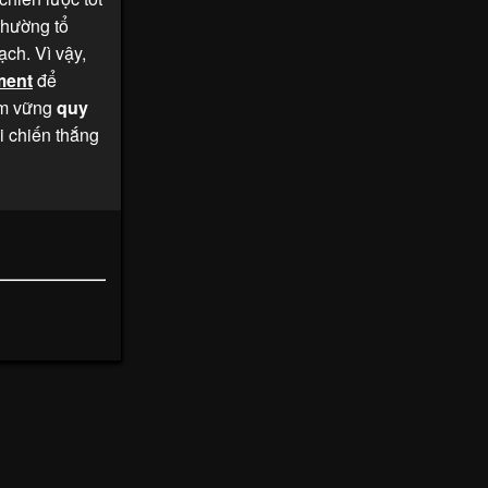
thường tổ
ch. Vì vậy,
ment
để
Nắm vững
quy
i chiến thắng