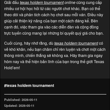
Giải đấu
texas holdem tournament
online
cũng cung cấp
nhiều cơ hội học hỏi từ các người chơi khác. Bạn có thể
theo dõi và phân tích cách họ chơi sau mỗi ván. Điều này
giúp cải thiện kỹ năng của bạn một cách đáng kể. Bên
cạnh đó, việc tham gia vào các diễn đàn và cộng đồng
trực tuyến cũng mang lại những bí quyết quý giá cho bạn.
Cuối cùng, hãy nhớ rằng, dù
texas holdem tournament
có
vẻ khó khăn, nếu bạn chăm chỉ rèn luyện và chơi một cách
thông minh, chiến thắng sẽ không xa. Hãy tham gia ngay
hôm nay và thể hiện bản lĩnh của bạn trong thế giới Texas
Hold’em!
#texas holdem tournament
Published: 2026-05-11
Updated: 2026-05-11