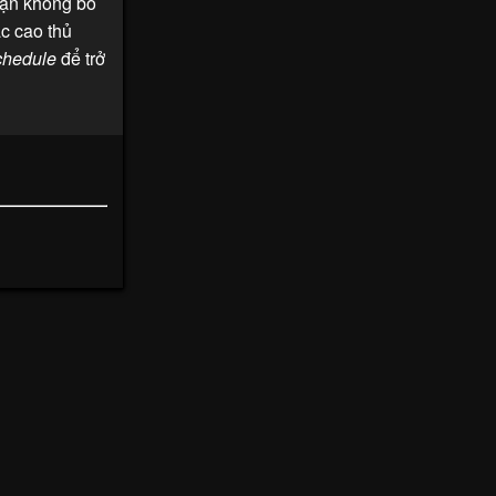
 bạn không bỏ
ác cao thủ
hedule
để trở