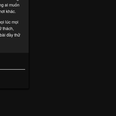
ững ai muốn
hơi khác.
ọi lúc mọi
ử thách,
bài đầy thử