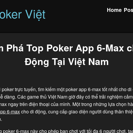
oker Việt
Home
Pos
 Phá Top Poker App 6-Max c
Động Tại Việt Nam
i poker trực tuyến, tìm kiếm một poker app 6-max tốt nhất cho d
dễ dàng. Các game thủ Việt Nam giờ đây có thể trải nghiệm cảm
max ngay trên điện thoại của mình. Một trong những lựa chọn h
app 6-max
cho di động, cung cấp giao diện người dùng thân thiệ
.
 poker 6-max này cho phép bạn chơi với tối đa 6 người chơi, tạ